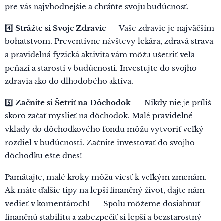
pre vás najvhodnejšie a chráňte svoju budúcnosť.
4️⃣
Strážte si Svoje Zdravie 🏥
Vaše zdravie je najväčším
bohatstvom. Preventívne návštevy lekára, zdravá strava
a pravidelná fyzická aktivita vám môžu ušetriť veľa
peňazí a starostí v budúcnosti. Investujte do svojho
zdravia ako do dlhodobého aktíva.
5️⃣
Začnite si Šetriť na Dôchodok 🌈
Nikdy nie je príliš
skoro začať myslieť na dôchodok. Malé pravidelné
vklady do dôchodkového fondu môžu vytvoriť veľký
rozdiel v budúcnosti. Začnite investovať do svojho
dôchodku ešte dnes!
Pamätajte, malé kroky môžu viesť k veľkým zmenám.
Ak máte ďalšie tipy na lepší finančný život, dajte nám
vedieť v komentároch! 💬 Spolu môžeme dosiahnuť
finančnú stabilitu a zabezpečiť si lepší a bezstarostný