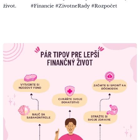
život. 💪💸 #Financie #ZivotneRady #Rozpočet