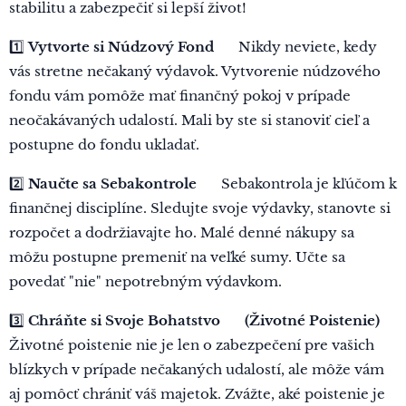
stabilitu a zabezpečiť si lepší život! 🚀
1️⃣
Vytvorte si Núdzový Fond 🌧️
Nikdy neviete, kedy
vás stretne nečakaný výdavok. Vytvorenie núdzového
fondu vám pomôže mať finančný pokoj v prípade
neočakávaných udalostí. Mali by ste si stanoviť cieľ a
postupne do fondu ukladať.
2️⃣
Naučte sa Sebakontrole 🧘
Sebakontrola je kľúčom k
finančnej disciplíne. Sledujte svoje výdavky, stanovte si
rozpočet a dodržiavajte ho. Malé denné nákupy sa
môžu postupne premeniť na veľké sumy. Učte sa
povedať "nie" nepotrebným výdavkom.
3️⃣
Chráňte si Svoje Bohatstvo 🛡️ (Životné Poistenie)
Životné poistenie nie je len o zabezpečení pre vašich
blízkych v prípade nečakaných udalostí, ale môže vám
aj pomôcť chrániť váš majetok. Zvážte, aké poistenie je