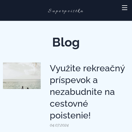
Superpoistka
Blog
Využite rekreačný
príspevok a
nezabudnite na
cestovné
poistenie!
04.07.2024