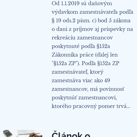
Od 1.1.2019 sú daňovým
výdavkom zamestnávateľa podľa
§ 19 ods.2 písm. c) bod 5 zákona
o dani z príjmov aj príspevky na
rekreáciu zamestnancov
poskytnuté podľa §152a
Zákonníka práce (ďalej len
"§152a ZP"). Podľa §152a ZP
zamestnávateľ, ktorý
zamestnáva viac ako 49
zamestnancov, má povinnosť
poskytnúť zamestnancovi,
ktorého pracovný pomer trvá...
Článok o