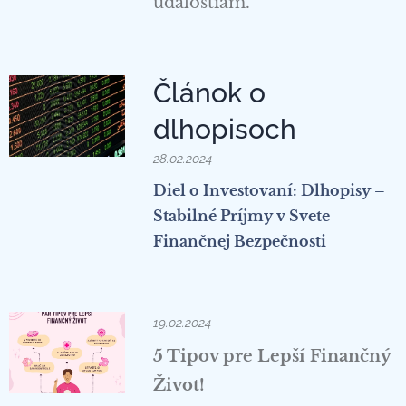
udalostiam.
Článok o
dlhopisoch
28.02.2024
Diel o Investovaní: Dlhopisy –
Stabilné Príjmy v Svete
Finančnej Bezpečnosti
19.02.2024
5 Tipov pre Lepší Finančný
Život!